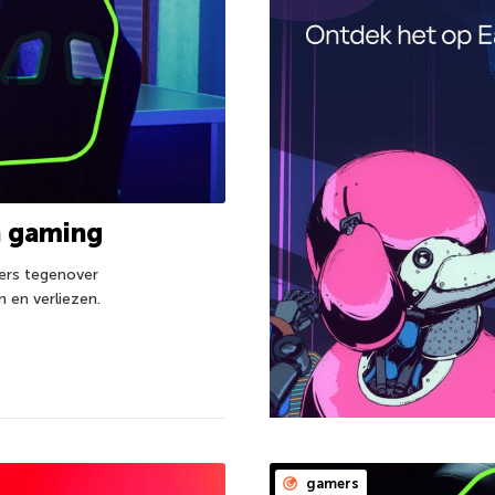
n gaming
ers tegenover
 en verliezen.
gamers