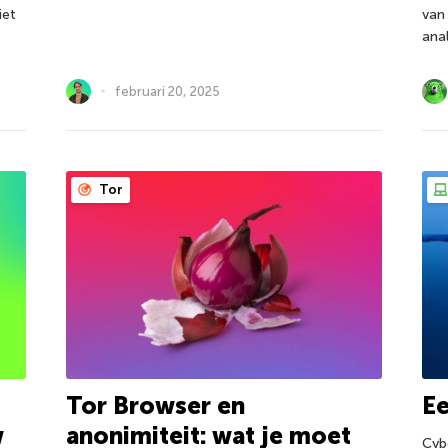
iet
van
ana
februari 20, 2025
Tor
Tor Browser en
Ee
w
anonimiteit: wat je moet
Cyb