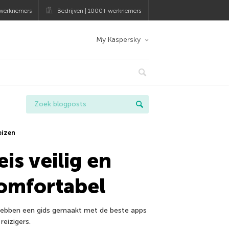
 werknemers
Bedrijven | 1000+ werknemers
My Kaspersky
eizen
eis veilig en
omfortabel
ebben een gids gemaakt met de beste apps
reizigers.