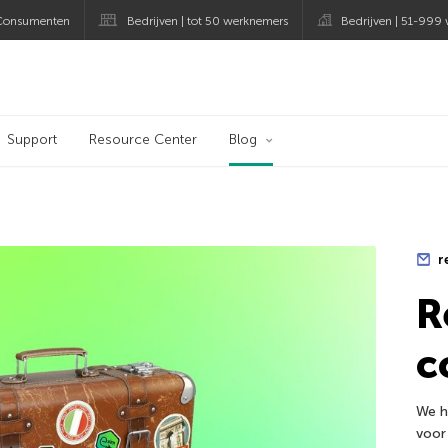
Consumenten
Bedrijven | tot 50 werknemers
Bedrijven | 51-999
blog
Support
Resource Center
Blog
r
R
c
We h
voor 