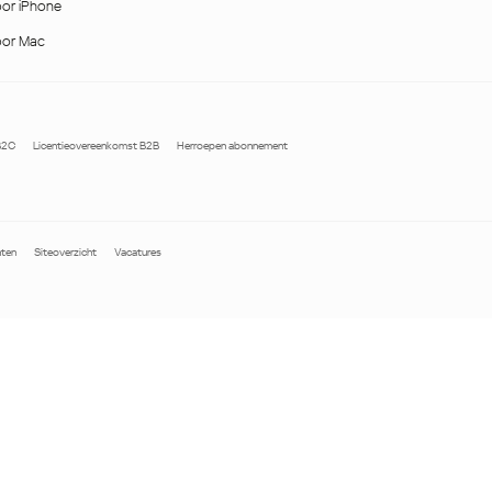
or iPhone
Україна (Ukraine)
or Mac
B2C
Licentieovereenkomst B2B
Herroepen abonnement
hten
Siteoverzicht
Vacatures
-Europa
Oost-Europa
e & Luxembourg
Česká republika
k
Magyarország
land & Schweiz
Polska