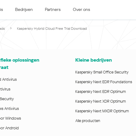
is
Bedrijven
Partners
Over ons
-Europa
Oost-Europa
e & Luxembourg
Česká republika
ads
Kaspersky Hybrid Cloud Free Trial Download
k
Magyarország
land & Schweiz
Polska
România
fieke oplossingen
Kleine bedrijven
Srbija
raat
Svizzera
Türkiye
Kaspersky Small Office Security
nd
 Antivirus
Kaspersky Next EDR Foundations
Ελλάδα (Greece)
ivirus
България (Bulgaria)
Kaspersky Next EDR Optimum
ich
Security
Қазақстан - Русский (Kazakhstan -
Kaspersky Next XDR Optimum
Russian)
s Antivirus
Kaspersky Next MXDR Optimum
Қазақстан - Қазақша (Kazakhstan -
oor Windows
Kazakh)
Alle producten
Россия и Белару́сь (Russia &
or Android
Kingdom
Belarus)