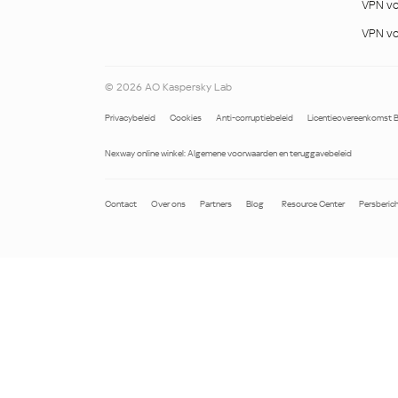
VPN vo
Midden-Oosten
VPN vo
Middle East (English)
©
2026
AO Kaspersky Lab
الشرق الأوسط (Arabic)
Privacybeleid
Cookies
Anti-corruptiebeleid
Licentieovereenkomst 
Nexway online winkel: Algemene voorwaarden en teruggavebeleid
Contact
Over ons
Partners
Blog
Resource Center
Persberic
Noord- en Zuid-
West
Amerika
Belgiqu
América Latina
Danmar
Brasil
Deutsch