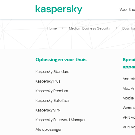
Voor thu
Noord- en Zuid-
West
Amerika
Belgiqu
Home
Medium Business Security
Downlo
América Latina
Danmar
Brasil
Deutsch
United States
España
Oplossingen voor thuis
Speci
Canada - English
France
appa
Canada - Français
Italia & 
Kaspersky Standard
Nederla
Android
Kaspersky Plus
Afrika
Norge
Mac Ant
Kaspersky Premium
Österre
Mobile 
Kaspersky Safe Kids
Afrique Francophone
Portugal
Window
Maroc
Kaspersky VPN
Sverige
VPN v
South Africa
Kaspersky Password Manager
Suomi
Tunisie
VPN vo
United 
Alle oplossingen