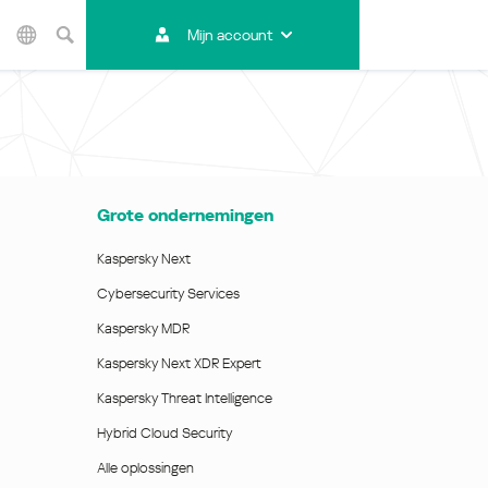
Mijn account
Azië-Pacific
Australia
India
Indonesia (Bahasa)
Malaysia - English
Grote ondernemingen
Malaysia - Bahasa Melayu
New Zealand
Kaspersky Next
Việt Nam
Cybersecurity Services
ไทย (Thailand)
Kaspersky MDR
한국 (Korea)
Kaspersky Next XDR Expert
中国 (China)
Kaspersky Threat Intelligence
香港特別行政區 (Hong Kong SAR)
Hybrid Cloud Security
台灣 (Taiwan)
日本語 (Japan)
Alle oplossingen