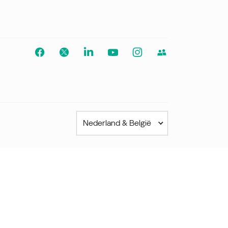
Voor alle andere
landen
Wereldwijde website
Nederland & België
Azië-Pacific
Australia
India
Indonesia (Bahasa)