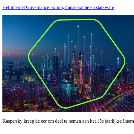
Het Internet Governance Forum, transparantie en stalkware
Kaspersky kreeg de eer om deel te nemen aan het 15e jaarlijkse Inte