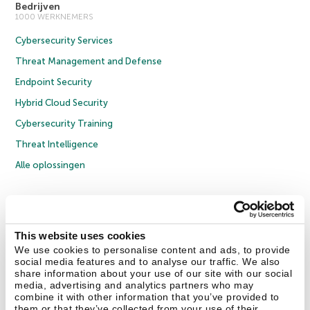
Bedrijven
1000 WERKNEMERS
Cybersecurity Services
Threat Management and Defense
Endpoint Security
Hybrid Cloud Security
Cybersecurity Training
Threat Intelligence
Alle oplossingen
© 2026 AO Kaspersky Lab. Alle rechten voorbehouden.
Privacybeleid
Anti-corruptiebeleid
Licentieovereenkomst B2C
Licentieovereenkomst B2B
Cookies
This website uses cookies
We use cookies to personalise content and ads, to provide
social media features and to analyse our traffic. We also
Contact Us
Over ons
Partners
Blog
Resource Center
Persberichten
share information about your use of our site with our social
Vertrouwen in Kaspersky
media, advertising and analytics partners who may
combine it with other information that you’ve provided to
them or that they’ve collected from your use of their