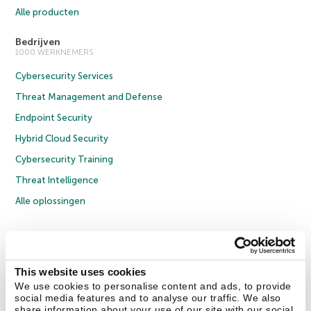
Alle producten
Bedrijven
1000 WERKNEMERS
Cybersecurity Services
Threat Management and Defense
Endpoint Security
Hybrid Cloud Security
Cybersecurity Training
Threat Intelligence
Alle oplossingen
© 2026 AO Kaspersky Lab. Alle rechten voorbehouden.
Privacybeleid
Anti-corruptiebeleid
Licentieovereenkomst B2C
Licentieovereenkomst B2B
Cookies
This website uses cookies
We use cookies to personalise content and ads, to provide
social media features and to analyse our traffic. We also
Contact Us
Over ons
Partners
Blog
Resource Center
Persberichten
share information about your use of our site with our social