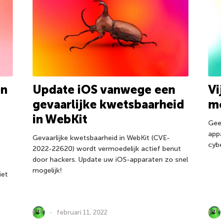
en
Update iOS vanwege een
Vi
gevaarlijke kwetsbaarheid
m
in WebKit
Gee
app
Gevaarlijke kwetsbaarheid in WebKit (CVE-
cyb
2022-22620) wordt vermoedelijk actief benut
door hackers. Update uw iOS-apparaten zo snel
mogelijk!
iet
februari 11, 2022