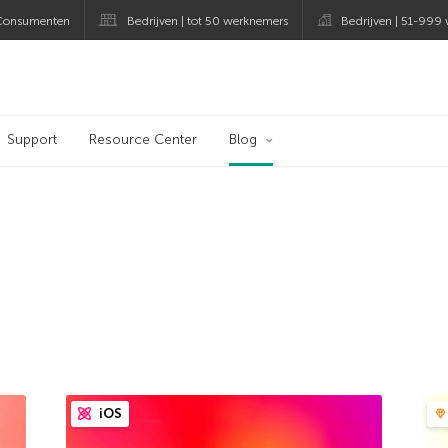
Consumenten
Bedrijven | tot 50 werknemers
Bedrijven | 51-999
og
Support
Resource Center
Blog
iOS