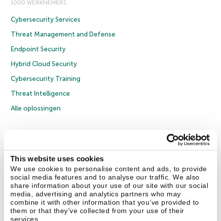
1000 WERKNEMERS
Cybersecurity Services
Threat Management and Defense
Endpoint Security
Hybrid Cloud Security
Cybersecurity Training
Threat Intelligence
Alle oplossingen
© 2026 AO Kaspersky Lab. Alle rechten voorbehouden.
Privacybeleid
Anti-corruptiebeleid
Licentieovereenkomst B2C
Licentieovereenkomst B2B
Cookies
This website uses cookies
We use cookies to personalise content and ads, to provide
social media features and to analyse our traffic. We also
Contact Us
Over ons
Partners
Blog
Resource Center
Persberichten
share information about your use of our site with our social
Vertrouwen in Kaspersky
media, advertising and analytics partners who may
combine it with other information that you’ve provided to
them or that they’ve collected from your use of their
Securelist
Eugene Personal Blog
services.