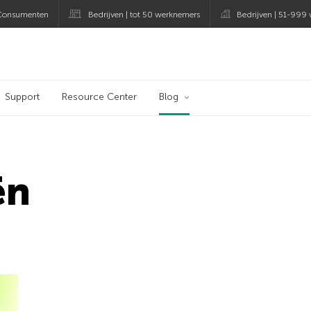
Consumenten
Bedrijven | tot 50 werknemers
Bedrijven | 51-999
og
Support
Resource Center
Blog
ën