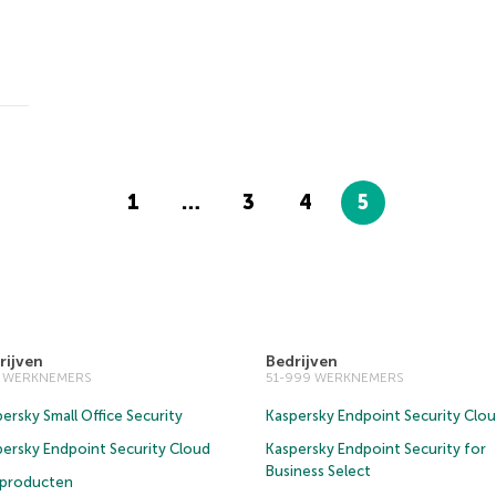
1
…
3
4
5
rijven
Bedrijven
0 WERKNEMERS
51-999 WERKNEMERS
ersky Small Office Security
Kaspersky Endpoint Security Clo
persky Endpoint Security Cloud
Kaspersky Endpoint Security for
Business Select
e producten