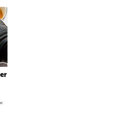
er
uc
e