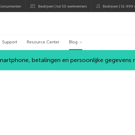
Consumenten
Bedrijven | tot 50 werknemers
Bedrijven | 51-999
og
Support
Resource Center
Blog
smartphone, betalingen en persoonlijke gegevens