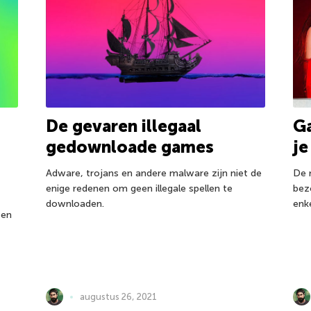
Ga
De gevaren illegaal
je
gedownloade games
De 
Adware, trojans en andere malware zijn niet de
bez
enige redenen om geen illegale spellen te
enke
downloaden.
 en
augustus 26, 2021