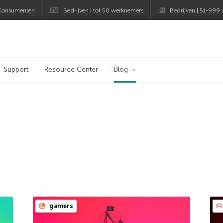
Consumenten
Bedrijven | tot 50 werknemers
Bedrijven | 51-999
og
Support
Resource Center
Blog
gamers