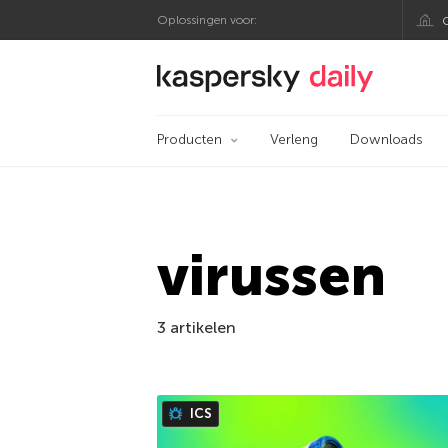
Oplossingen voor:
Kaspersky official bl
Producten
Verleng
Downloads
virussen
3 artikelen
ICS