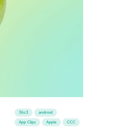
36c3
android
App Clips
Apple
CCC