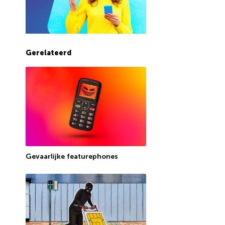
Gerelateerd
Gevaarlijke featurephones