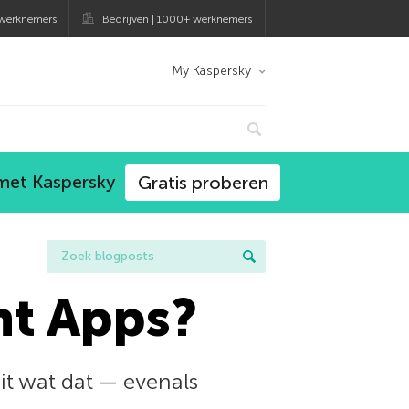
 werknemers
Bedrijven | 1000+ werknemers
My Kaspersky
 met Kaspersky
Gratis proberen
nt Apps?
it wat dat — evenals