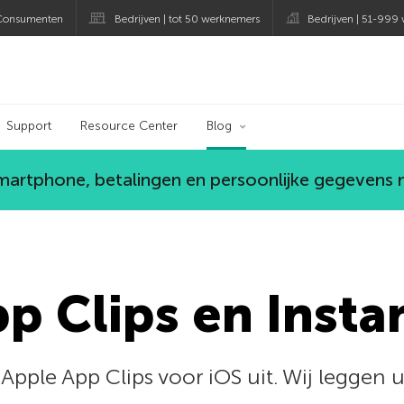
Consumenten
Bedrijven | tot 50 werknemers
Bedrijven | 51-999
og
Support
Resource Center
Blog
smartphone, betalingen en persoonlijke gegevens
pp Clips en Insta
ple App Clips voor iOS uit. Wij leggen u