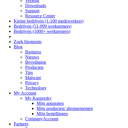
Verleng
Downloads
Support
Resource Center
Kleine bedrijven (1-100 medewerkers)
Bedrijven (51-999 werknemers)
Bedrijven (1000+ werknemers)
Zoek blogposts
Blog
Business
Nieuws
Beveiliging
Producten
Tips
Malware
Privacy
Technology
My Account
My Kaspersky
Mijn apparaten
Mijn producten/ abonnementen
Mijn bestellingen
CompanyAccount
Partners