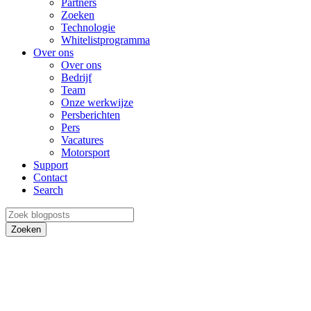
Partners
Zoeken
Technologie
Whitelistprogramma
Over ons
Over ons
Bedrijf
Team
Onze werkwijze
Persberichten
Pers
Vacatures
Motorsport
Support
Contact
Search
Zoeken