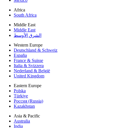
México
Africa
South Africa
Middle East
Middle East
الشرق الأوسط
Western Europe
Deutschland & Schweiz
España
France & Suisse
Italia & Svizzera
Nederland & België
United Kingdom
Eastern Europe
Polska
Türkiye
Россия (Russia)
Kazakhstan
Asia & Pacific
Australia
India