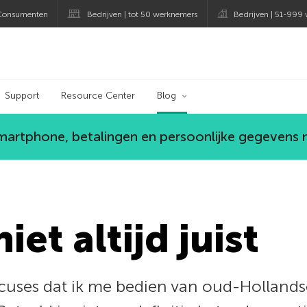
Consumenten
Bedrijven | tot 50 werknemers
Bedrijven | 51-999
og
Support
Resource Center
Blog
smartphone, betalingen en persoonlijke gegevens
niet altijd juist
uses dat ik me bedien van oud-Hollandse 