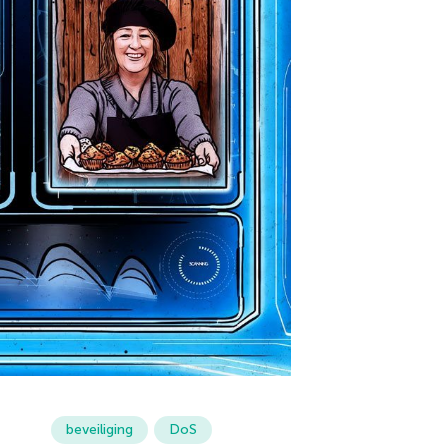
beveiliging
DoS