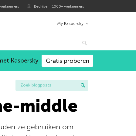
 werknemers
Bedrijven | 1000+ werknemers
My Kaspersky
 met Kaspersky
Gratis proberen
he-middle
ouden ze gebruiken om