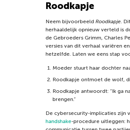
Roodkapje
Neem bijvoorbeeld
Roodkapje
. D
herhaaldelijk opnieuw verteld is 
de Gebroeders Grimm, Charles Per
versies van dit verhaal variëren en
hetzelfde. Laten we eens stap voo
Moeder stuurt haar dochter na
Roodkapje ontmoet de wolf, die
Roodkapje antwoordt: “Ik ga n
brengen.”
De cybersecurity-implicaties zijn v
handshake
-procedure uitleggen: h
communicatie tussen twee partije