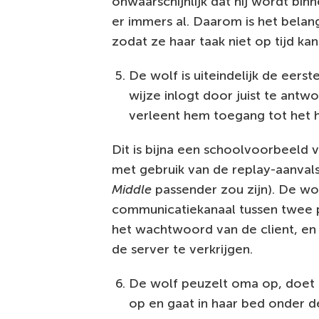
onwaarschijnlijk dat hij wordt bi
er immers al. Daarom is het belang
zodat ze haar taak niet op tijd kan
De wolf is uiteindelijk de eers
wijze inlogt door juist te antw
verleent hem toegang tot het h
Dit is bijna een schoolvoorbeeld
met gebruik van de replay-aanva
Middle
passender zou zijn). De wo
communicatiekanaal tussen twee p
het wachtwoord van de client, en
de server te verkrijgen.
De wolf peuzelt oma op, doet 
op en gaat in haar bed onder d