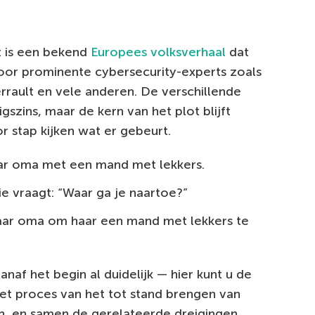
it is een bekend
Europees volksverhaal
dat
door prominente cybersecurity-experts zoals
rault en vele anderen. De verschillende
igszins, maar de kern van het plot blijft
r stap kijken wat er gebeurt.
ar oma met een mand met lekkers.
 vraagt: “Waar ga je naartoe?”
aar oma om haar een mand met lekkers te
anaf het begin al duidelijk — hier kunt u de
et proces van het tot stand brengen van
n, en samen de gerelateerde dreigingen