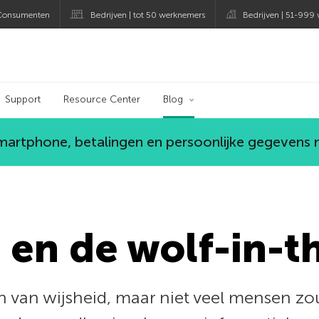
Consumenten
Bedrijven | tot 50 werknemers
Bedrijven | 51-999
og
Support
Resource Center
Blog
smartphone, betalingen en persoonlijke gegevens
 en de wolf-in-t
n van wijsheid, maar niet veel mensen z