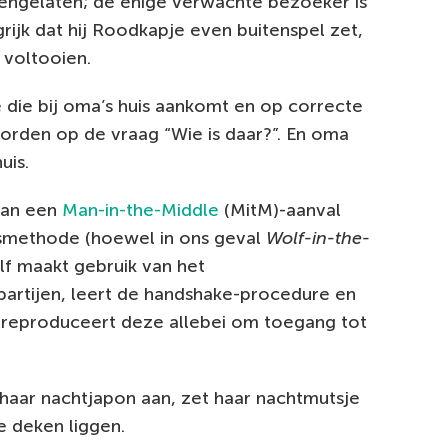
nnengelaten; de enige verwachte bezoeker is
rijk dat hij Roodkapje even buitenspel zet,
 voltooien.
te die bij oma’s huis aankomt en op correcte
oorden op de vraag “Wie is daar?”. En oma
uis.
 van een
Man-in-the-Middle
(MitM)-aanval
lsmethode (hoewel in ons geval
Wolf-in-the-
lf maakt gebruik van het
artijen, leert de handshake-procedure en
 reproduceert deze allebei om toegang tot
haar nachtjapon aan, zet haar nachtmutsje
e deken liggen.