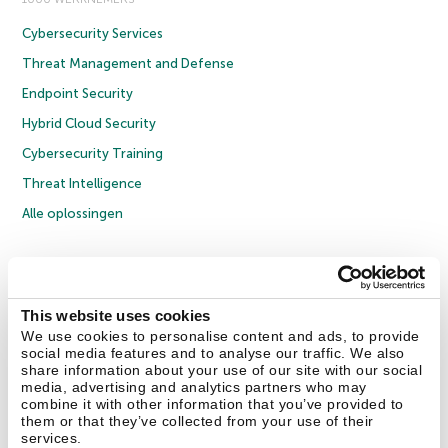
Cybersecurity Services
Threat Management and Defense
Endpoint Security
Hybrid Cloud Security
Cybersecurity Training
Threat Intelligence
Alle oplossingen
© 2026 AO Kaspersky Lab. Alle rechten voorbehouden.
Privacybeleid
Anti-corruptiebeleid
Licentieovereenkomst B2C
Licentieovereenkomst B2B
Cookies
This website uses cookies
We use cookies to personalise content and ads, to provide
social media features and to analyse our traffic. We also
Contact Us
Over ons
Partners
Blog
Resource Center
Persberichten
share information about your use of our site with our social
Vertrouwen in Kaspersky
media, advertising and analytics partners who may
combine it with other information that you’ve provided to
them or that they’ve collected from your use of their
Securelist
Eugene Personal Blog
services.