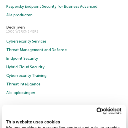
Kaspersky Endpoint Security for Business Advanced
Alle producten
Bedrijven
1000 WERKNEMERS
Cybersecurity Services
Threat Management and Defense
Endpoint Security
Hybrid Cloud Security
Cybersecurity Training
Threat Intelligence
Alle oplossingen
© 2026 AO Kaspersky Lab. Alle rechten voorbehouden.
Privacybeleid
Anti-corruptiebeleid
Licentieovereenkomst B2C
Licentieovereenkomst B2B
Cookies
This website uses cookies
We use cookies to personalise content and ads, to provide