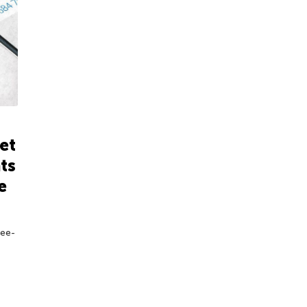
iet
ts
e
wee-