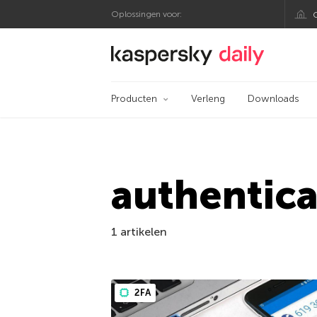
Oplossingen voor:
Kaspersky official bl
Producten
Verleng
Downloads
authentic
1 artikelen
2FA