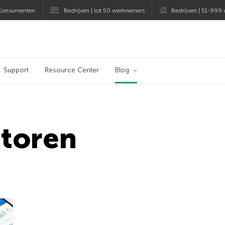
Consumenten
Bedrijven | tot 50 werknemers
Bedrijven | 51-999
og
Support
Resource Center
Blog
atoren