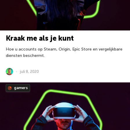
Kraak me als je kunt
Hoe u accounts op Steam, Origin, Epic Store en vergelijkbare
diensten beschermt.
juli 8, 2020
gamers