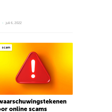
juli 6, 2022
scam
 waarschuwingstekenen
or online scams