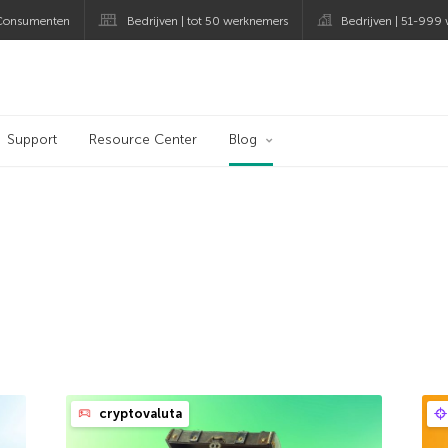
Consumenten
Bedrijven | tot 50 werknemers
Bedrijven | 51-999
og
Support
Resource Center
Blog
cryptovaluta