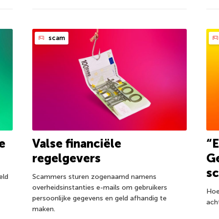
scam
e
Valse financiële
“E
regelgevers
Ge
s
eld
Scammers sturen zogenaamd namens
overheidsinstanties e-mails om gebruikers
Hoe
persoonlijke gegevens en geld afhandig te
ach
maken.