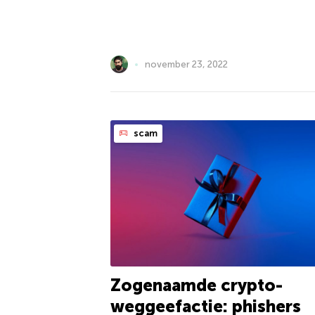
november 23, 2022
scam
Zogenaamde crypto-
weggeefactie: phishers