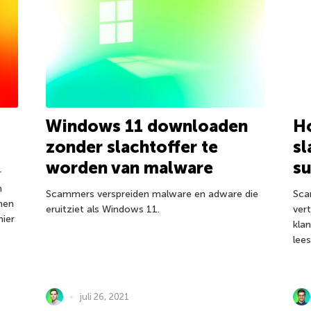
Windows 11 downloaden
H
zonder slachtoffer te
sl
worden van malware
su
r
n
Scammers verspreiden malware en adware die
Sca
men
eruitziet als Windows 11.
ver
hier
kla
lee
juli 26, 2021