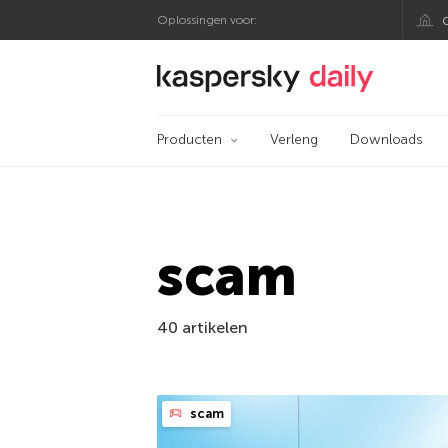
Oplossingen voor:
Kaspersky official bl
Producten
Verleng
Downloads
scam
40 artikelen
scam