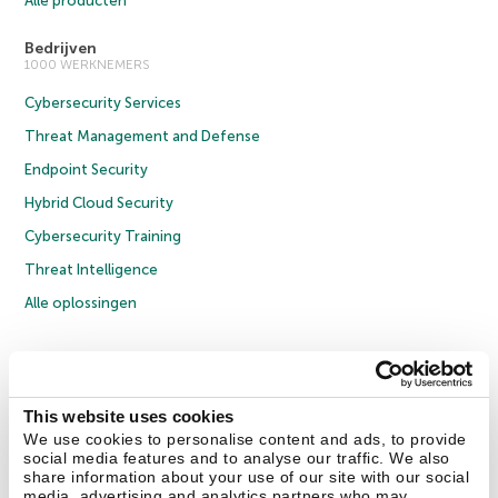
Alle producten
Bedrijven
1000 WERKNEMERS
Cybersecurity Services
Threat Management and Defense
Endpoint Security
Hybrid Cloud Security
Cybersecurity Training
Threat Intelligence
Alle oplossingen
© 2026 AO Kaspersky Lab. Alle rechten voorbehouden.
Privacybeleid
Anti-corruptiebeleid
Licentieovereenkomst B2C
Licentieovereenkomst B2B
Cookies
This website uses cookies
We use cookies to personalise content and ads, to provide
social media features and to analyse our traffic. We also
Contact Us
Over ons
Partners
Blog
Resource Center
Persberichten
share information about your use of our site with our social
Vertrouwen in Kaspersky
media, advertising and analytics partners who may