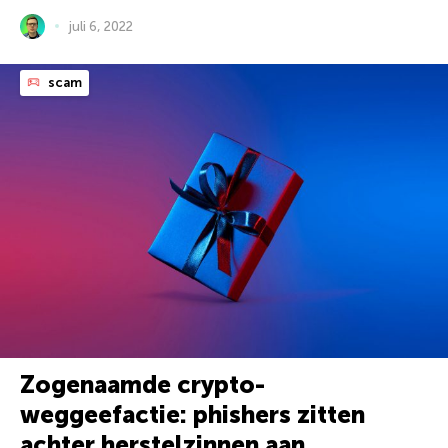
juli 6, 2022
scam
Zogenaamde crypto-
weggeefactie: phishers zitten
achter herstelzinnen aan