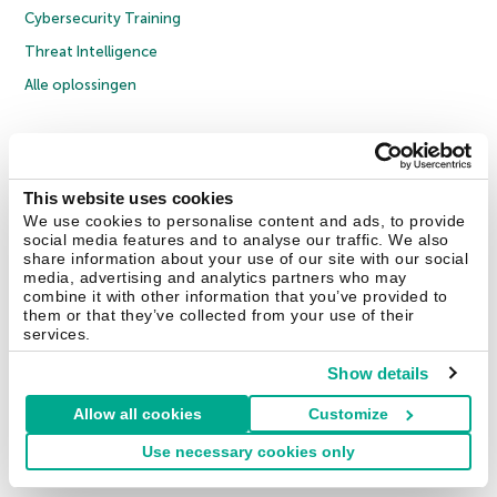
Cybersecurity Training
Threat Intelligence
Alle oplossingen
© 2026 AO Kaspersky Lab. Alle rechten voorbehouden.
Privacybeleid
Anti-corruptiebeleid
Licentieovereenkomst B2C
Licentieovereenkomst B2B
Cookies
This website uses cookies
We use cookies to personalise content and ads, to provide
social media features and to analyse our traffic. We also
Contact Us
Over ons
Partners
Blog
Resource Center
Persberichten
share information about your use of our site with our social
Vertrouwen in Kaspersky
media, advertising and analytics partners who may
combine it with other information that you’ve provided to
them or that they’ve collected from your use of their
Securelist
Eugene Personal Blog
services.
Show details
Allow all cookies
Customize
Nederland & België
Use necessary cookies only