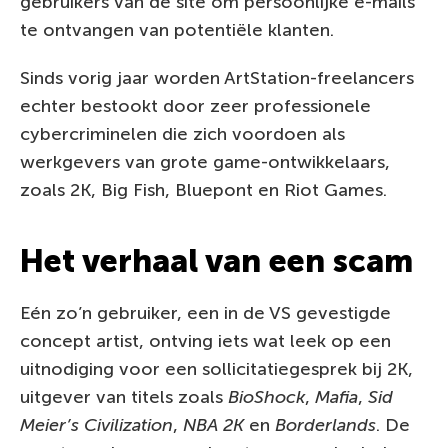
gebruikers van de site om persoonlijke e-mails
te ontvangen van potentiële klanten.
Sinds vorig jaar worden ArtStation-freelancers
echter bestookt door zeer professionele
cybercriminelen die zich voordoen als
werkgevers van grote game-ontwikkelaars,
zoals 2K, Big Fish, Bluepont en Riot Games.
Het verhaal van een scam
Eén zo’n gebruiker, een in de VS gevestigde
concept artist, ontving iets wat leek op een
uitnodiging voor een sollicitatiegesprek bij 2K,
uitgever van titels zoals
BioShock
,
Mafia
,
Sid
Meier’s Civilization
,
NBA 2K
en
Borderlands
. De