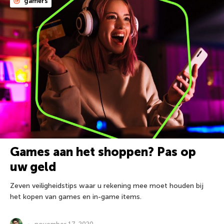
gamers
Games aan het shoppen? Pas op
uw geld
Zeven veiligheidstips waar u rekening mee moet houden bij
het kopen van games en in-game items.