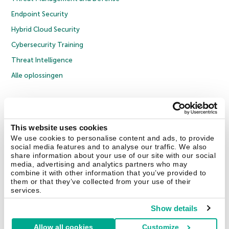
Endpoint Security
Hybrid Cloud Security
Cybersecurity Training
Threat Intelligence
Alle oplossingen
© 2026 AO Kaspersky Lab. Alle rechten voorbehouden.
Privacybeleid
Anti-corruptiebeleid
Licentieovereenkomst B2C
Licentieovereenkomst B2B
Cookies
This website uses cookies
We use cookies to personalise content and ads, to provide
social media features and to analyse our traffic. We also
Contact Us
Over ons
Partners
Blog
Resource Center
Persberichten
share information about your use of our site with our social
Vertrouwen in Kaspersky
media, advertising and analytics partners who may
combine it with other information that you’ve provided to
them or that they’ve collected from your use of their
Securelist
Eugene Personal Blog
services.
Show details
Allow all cookies
Customize