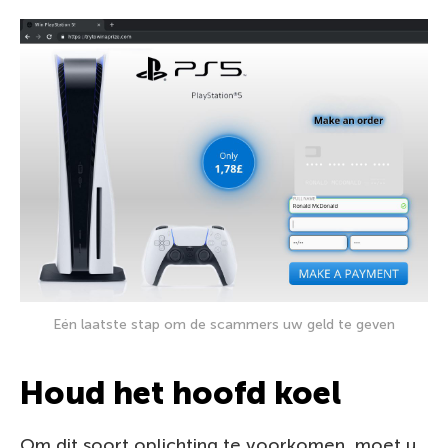
Eén laatste stap om de scammers uw geld te geven
Houd het hoofd koel
Om dit soort oplichting te voorkomen, moet u