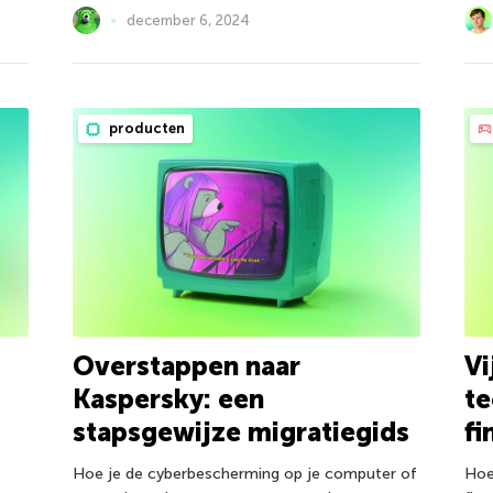
december 6, 2024
producten
Overstappen naar
Vi
Kaspersky: een
te
stapsgewijze migratiegids
fi
Hoe je de cyberbescherming op je computer of
Hoe