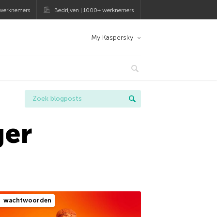
 werknemers
Bedrijven | 1000+ werknemers
My Kaspersky
ger
wachtwoorden