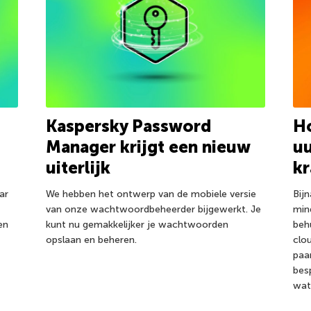
Kaspersky Password
Ho
Manager krijgt een nieuw
u
uiterlijk
k
ar
We hebben het ontwerp van de mobiele versie
Bij
van onze wachtwoordbeheerder bijgewerkt. Je
min
en
kunt nu gemakkelijker je wachtwoorden
beh
opslaan en beheren.
clo
paar
bes
wat