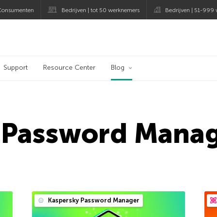
Consumenten
Bedrijven | tot 50 werknemers
Bedrijven | 51-999
og
Support
Resource Center
Blog
 Password Mana
Kaspersky Password Manager