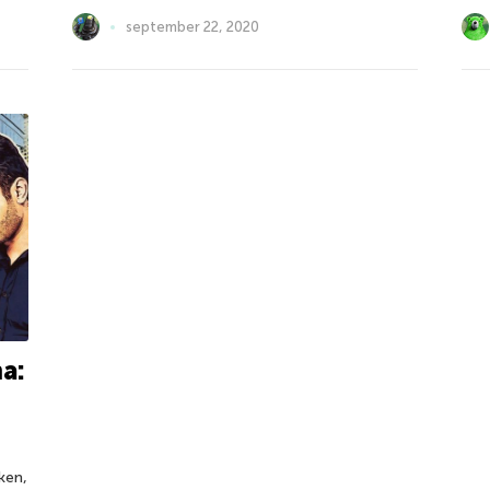
september 22, 2020
a:
ken,