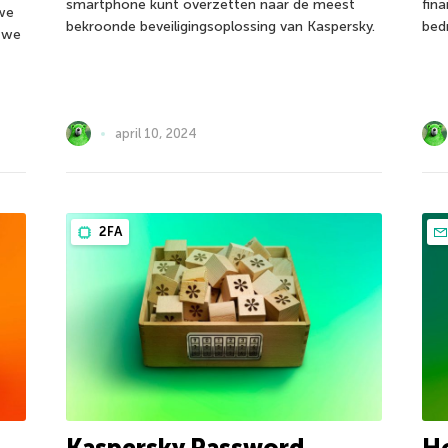
smartphone kunt overzetten naar de meest
fin
we
bekroonde beveiligingsoplossing van Kaspersky.
bed
 we
april 10, 2024
2FA
Kaspersky Password
H