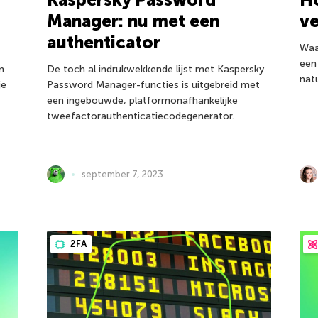
Manager: nu met een
ve
authenticator
Waar
een
n
De toch al indrukwekkende lijst met Kaspersky
natu
je
Password Manager-functies is uitgebreid met
t
een ingebouwde, platformonafhankelijke
tweefactorauthenticatiecodegenerator.
september 7, 2023
2FA