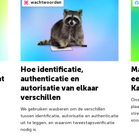
wachtwoorden
Hoe identificatie,
Ma
nt
authenticatie en
e
autorisatie van elkaar
K
verschillen
Onz
pla
We gebruiken wasberen om de verschillen
str
tussen identificatie, autorisatie en authenticatie
voo
uit te leggen, en waarom tweestapsverificatie
nodig is.