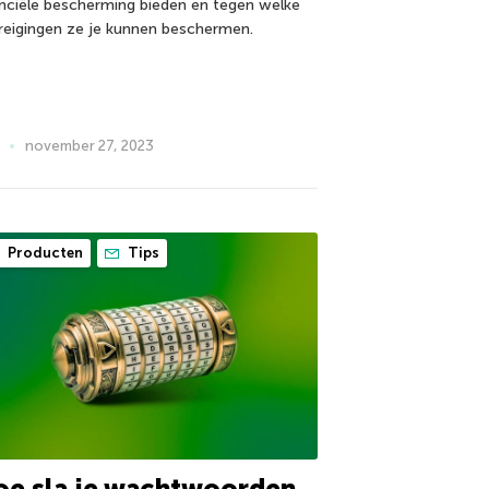
anciële bescherming bieden en tegen welke
reigingen ze je kunnen beschermen.
november 27, 2023
Producten
Tips
oe sla je wachtwoorden