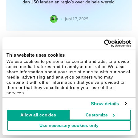
dan 150 landen en regio’s over de hele wereld.
juni 17, 2025
Tips
This website uses cookies
Trojan-stealer SparkCat
We use cookies to personalise content and ads, to provide
infiltreert App Store en Google
social media features and to analyse our traffic. We also
share information about your use of our site with our social
Play, steelt gegevens van foto’s
media, advertising and analytics partners who may
combine it with other information that you’ve provided to
them or that they’ve collected from your use of their
We hebben apps ontdekt in de officiële appstores van
services.
Apple en Google die gegevens van cryptovalutawallets
stelen door foto’s te analyseren.
Show details
Allow all cookies
Customize
februari 13, 2025
Use necessary cookies only