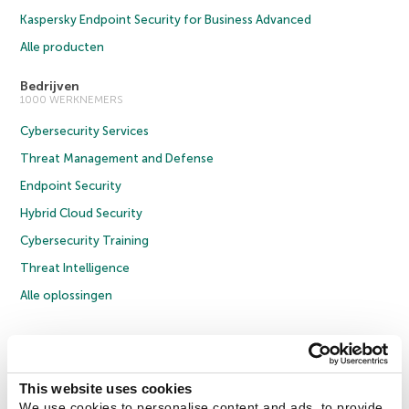
Kaspersky Endpoint Security for Business Advanced
Alle producten
Bedrijven
1000 WERKNEMERS
Cybersecurity Services
Threat Management and Defense
Endpoint Security
Hybrid Cloud Security
Cybersecurity Training
Threat Intelligence
Alle oplossingen
© 2026 AO Kaspersky Lab. Alle rechten voorbehouden.
Privacybeleid
Anti-corruptiebeleid
Licentieovereenkomst B2C
Licentieovereenkomst B2B
Cookies
This website uses cookies
We use cookies to personalise content and ads, to provide