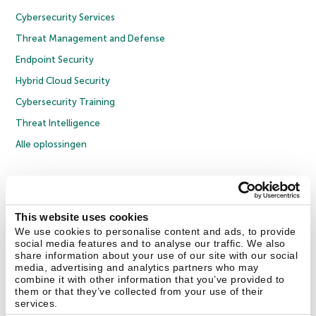
Cybersecurity Services
Threat Management and Defense
Endpoint Security
Hybrid Cloud Security
Cybersecurity Training
Threat Intelligence
Alle oplossingen
© 2026 AO Kaspersky Lab. Alle rechten voorbehouden.
Privacybeleid
Anti-corruptiebeleid
Licentieovereenkomst B2C
Licentieovereenkomst B2B
Cookies
This website uses cookies
We use cookies to personalise content and ads, to provide
social media features and to analyse our traffic. We also
Contact Us
Over ons
Partners
Blog
Resource Center
Persberichten
share information about your use of our site with our social
Vertrouwen in Kaspersky
media, advertising and analytics partners who may
combine it with other information that you’ve provided to
them or that they’ve collected from your use of their
Securelist
Eugene Personal Blog
services.