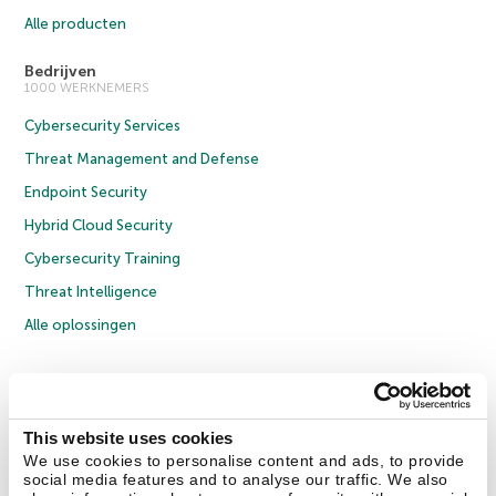
Alle producten
Bedrijven
1000 WERKNEMERS
Cybersecurity Services
Threat Management and Defense
Endpoint Security
Hybrid Cloud Security
Cybersecurity Training
Threat Intelligence
Alle oplossingen
© 2026 AO Kaspersky Lab. Alle rechten voorbehouden.
Privacybeleid
Anti-corruptiebeleid
Licentieovereenkomst B2C
Licentieovereenkomst B2B
Cookies
This website uses cookies
We use cookies to personalise content and ads, to provide
social media features and to analyse our traffic. We also
Contact Us
Over ons
Partners
Blog
Resource Center
Persberichten