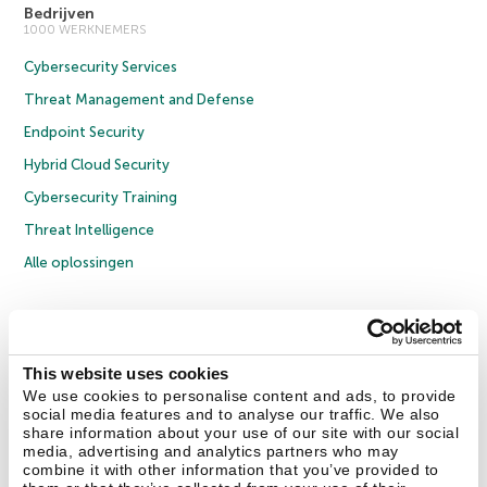
Bedrijven
1000 WERKNEMERS
Cybersecurity Services
Threat Management and Defense
Endpoint Security
Hybrid Cloud Security
Cybersecurity Training
Threat Intelligence
Alle oplossingen
© 2026 AO Kaspersky Lab. Alle rechten voorbehouden.
Privacybeleid
Anti-corruptiebeleid
Licentieovereenkomst B2C
Licentieovereenkomst B2B
Cookies
This website uses cookies
We use cookies to personalise content and ads, to provide
social media features and to analyse our traffic. We also
Contact Us
Over ons
Partners
Blog
Resource Center
Persberichten
share information about your use of our site with our social
Vertrouwen in Kaspersky
media, advertising and analytics partners who may
combine it with other information that you’ve provided to