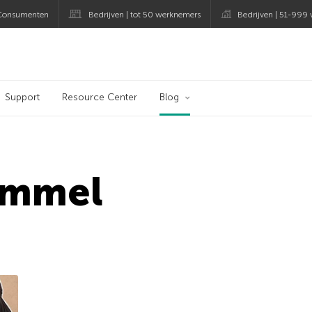
Consumenten
Bedrijven | tot 50 werknemers
Bedrijven | 51-999
og
Support
Resource Center
Blog
rommel