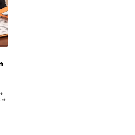
n
ie
iet