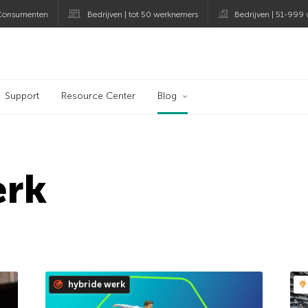
Consumenten
Bedrijven | tot 50 werknemers
Bedrijven | 51-999
og
Support
Resource Center
Blog
erk
hybride werk