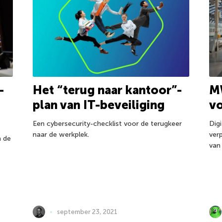
-
Het “terug naar kantoor”-
M
plan van IT-beveiliging
v
Een cybersecurity-checklist voor de terugkeer
Dig
naar de werkplek.
ver
n de
van
september 23, 2021