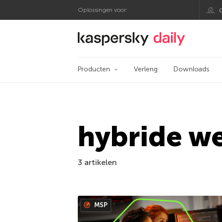
Oplossingen voor:
Kaspersky official bl
Producten
Verleng
Downloads
hybride w
3 artikelen
MSP