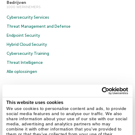
Bedrijven
1000 WERKNEMERS
Cybersecurity Services
Threat Management and Defense
Endpoint Security
Hybrid Cloud Security
Cybersecurity Training
Threat Intelligence
Alle oplossingen
© 2026 AO Kaspersky Lab. Alle rechten voorbehouden.
Privacybeleid
Anti-corruptiebeleid
Licentieovereenkomst B2C
Licentieovereenkomst B2B
Cookies
This website uses cookies
We use cookies to personalise content and ads, to provide
social media features and to analyse our traffic. We also
Contact Us
Over ons
Partners
Blog
Resource Center
Persberichten
share information about your use of our site with our social
Vertrouwen in Kaspersky
media, advertising and analytics partners who may
combine it with other information that you’ve provided to
them or that they’ve collected from your use of their