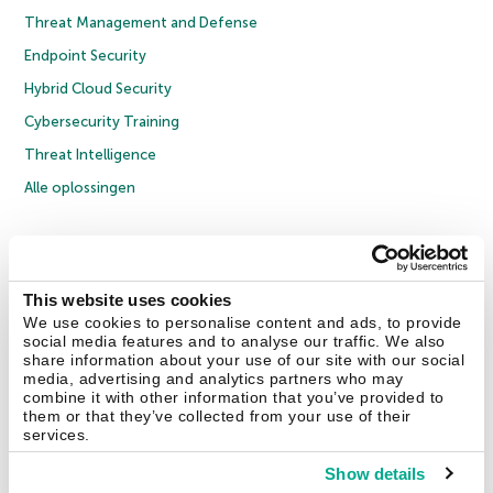
Threat Management and Defense
Endpoint Security
Hybrid Cloud Security
Cybersecurity Training
Threat Intelligence
Alle oplossingen
© 2026 AO Kaspersky Lab. Alle rechten voorbehouden.
Privacybeleid
Anti-corruptiebeleid
Licentieovereenkomst B2C
Licentieovereenkomst B2B
Cookies
This website uses cookies
We use cookies to personalise content and ads, to provide
social media features and to analyse our traffic. We also
Contact Us
Over ons
Partners
Blog
Resource Center
Persberichten
share information about your use of our site with our social
Vertrouwen in Kaspersky
media, advertising and analytics partners who may
combine it with other information that you’ve provided to
them or that they’ve collected from your use of their
Securelist
Eugene Personal Blog
services.
Show details