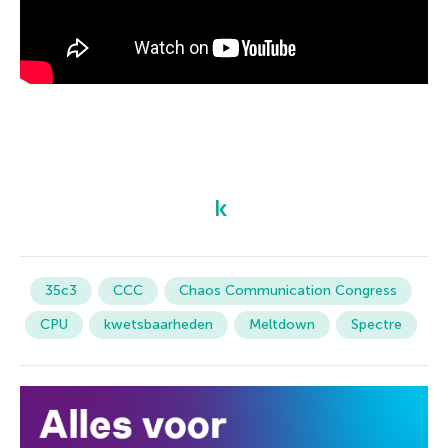
35c3
CCC
Chaos Communication Congress
CPU
kwetsbaarheden
Meltdown
Spectre