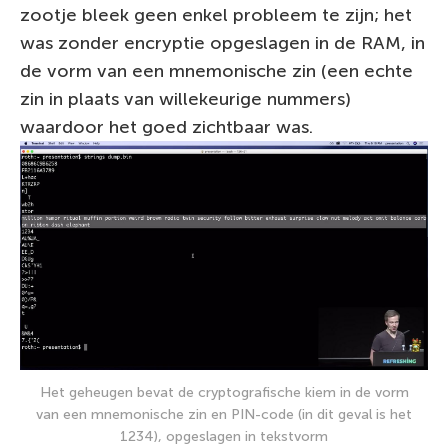
zootje bleek geen enkel probleem te zijn; het
was zonder encryptie opgeslagen in de RAM, in
de vorm van een mnemonische zin (een echte
zin in plaats van willekeurige nummers)
waardoor het goed zichtbaar was.
Het geheugen bevat de cryptografische kiem in de vorm
van een mnemonische zin en PIN-code (in dit geval is het
1234), opgeslagen in tekstvorm