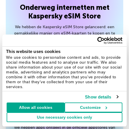
Onderweg internetten met
Kaspersky eSIM Store
We hebben de Kaspersky eSIM Store gelanceerd: een
gemakkelijke manier om eSIM-kaarten te kopen en te
activeren, waarmee je direct mobiel internet hebt in meer
dan 150 landen en regio’s over de hele wereld.
This website uses cookies
We use cookies to personalise content and ads, to provide
juni 17, 2025
social media features and to analyse our traffic. We also
share information about your use of our site with our social
media, advertising and analytics partners who may
combine it with other information that you’ve provided to
them or that they’ve collected from your use of their
Tips
services.
Show details
Trojan-stealer SparkCat
infiltreert App Store en Google
Allow all cookies
Customize
Play, steelt gegevens van foto’s
Use necessary cookies only
We hebben apps ontdekt in de officiële appstores van