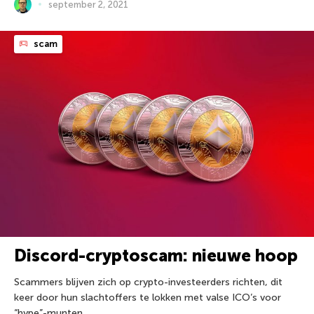
september 2, 2021
scam
Discord-cryptoscam: nieuwe hoop
Scammers blijven zich op crypto-investeerders richten, dit
keer door hun slachtoffers te lokken met valse ICO’s voor
“hype”-munten.