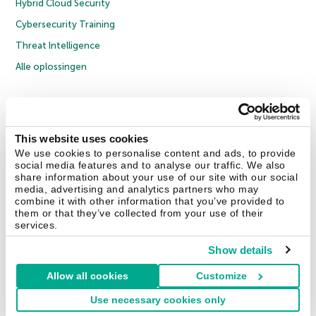
Hybrid Cloud Security
Cybersecurity Training
Threat Intelligence
Alle oplossingen
© 2026 AO Kaspersky Lab. Alle rechten voorbehouden.
Privacybeleid
Anti-corruptiebeleid
Licentieovereenkomst B2C
Licentieovereenkomst B2B
Cookies
This website uses cookies
We use cookies to personalise content and ads, to provide
social media features and to analyse our traffic. We also
Contact Us
Over ons
Partners
Blog
Resource Center
Persberichten
share information about your use of our site with our social
Vertrouwen in Kaspersky
media, advertising and analytics partners who may
combine it with other information that you’ve provided to
them or that they’ve collected from your use of their
Securelist
Eugene Personal Blog
services.
Show details
Allow all cookies
Customize
Nederland & België
Use necessary cookies only