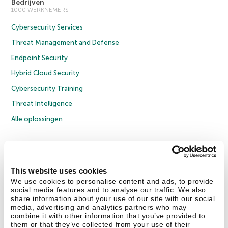
Bedrijven
1000 WERKNEMERS
Cybersecurity Services
Threat Management and Defense
Endpoint Security
Hybrid Cloud Security
Cybersecurity Training
Threat Intelligence
Alle oplossingen
© 2026 AO Kaspersky Lab. Alle rechten voorbehouden.
Privacybeleid
Anti-corruptiebeleid
Licentieovereenkomst B2C
Licentieovereenkomst B2B
Cookies
This website uses cookies
We use cookies to personalise content and ads, to provide
social media features and to analyse our traffic. We also
Contact Us
Over ons
Partners
Blog
Resource Center
Persberichten
share information about your use of our site with our social
Vertrouwen in Kaspersky
media, advertising and analytics partners who may
combine it with other information that you’ve provided to
them or that they’ve collected from your use of their
Securelist
Eugene Personal Blog