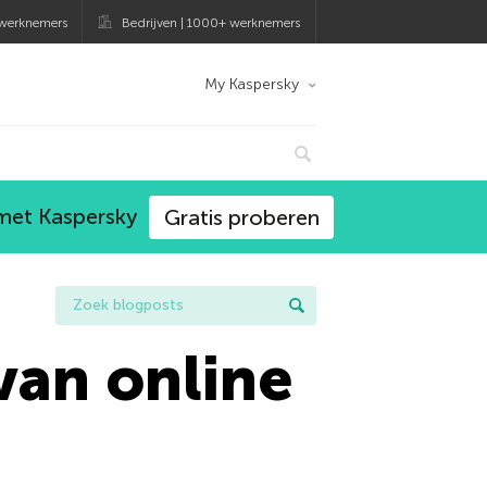
 werknemers
Bedrijven | 1000+ werknemers
My Kaspersky
 met Kaspersky
Gratis proberen
van online