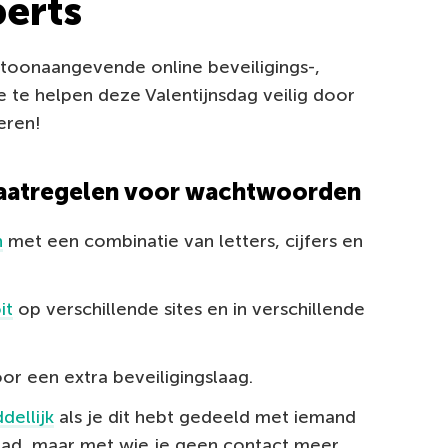
perts
toonaangevende online beveiligings-,
e te helpen deze Valentijnsdag veilig door
eren!
maatregelen voor wachtwoorden
n
met een combinatie van letters, cijfers en
it
op verschillende sites en in verschillende
or een extra beveiligingslaag.
ellijk
als je dit hebt gedeeld met iemand
ehad, maar met wie je geen contact meer