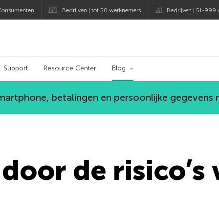
Consumenten
Bedrijven | tot 50 werknemers
Bedrijven | 51-999
og
Support
Resource Center
Blog
smartphone, betalingen en persoonlijke gegevens
door de risico’s 