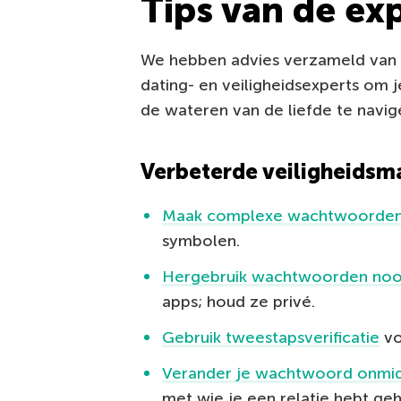
Tips van de ex
We hebben advies verzameld van 
dating- en veiligheidsexperts om j
de wateren van de liefde te navig
Verbeterde veiligheids
Maak complexe wachtwoorde
symbolen.
Hergebruik wachtwoorden noo
apps; houd ze privé.
Gebruik tweestapsverificatie
vo
Verander je wachtwoord onmidd
met wie je een relatie hebt g