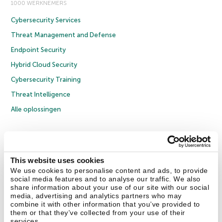
1000 WERKNEMERS
Cybersecurity Services
Threat Management and Defense
Endpoint Security
Hybrid Cloud Security
Cybersecurity Training
Threat Intelligence
Alle oplossingen
© 2026 AO Kaspersky Lab. Alle rechten voorbehouden.
Privacybeleid
Anti-corruptiebeleid
Licentieovereenkomst B2C
Licentieovereenkomst B2B
Cookies
This website uses cookies
We use cookies to personalise content and ads, to provide
social media features and to analyse our traffic. We also
Contact Us
Over ons
Partners
Blog
Resource Center
Persberichten
share information about your use of our site with our social
Vertrouwen in Kaspersky
media, advertising and analytics partners who may
combine it with other information that you’ve provided to
them or that they’ve collected from your use of their
Securelist
Eugene Personal Blog
services.