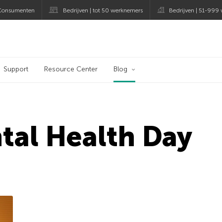
Consumenten
Bedrijven | tot 50 werknemers
Bedrijven | 51-999
og
Support
Resource Center
Blog
tal Health Day