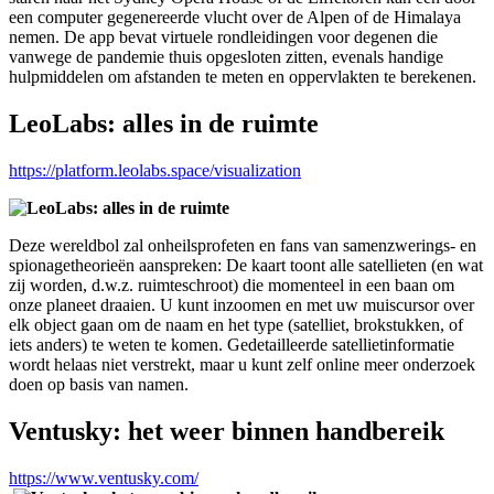
een computer gegenereerde vlucht over de Alpen of de Himalaya
nemen. De app bevat virtuele rondleidingen voor degenen die
vanwege de pandemie thuis opgesloten zitten, evenals handige
hulpmiddelen om afstanden te meten en oppervlakten te berekenen.
LeoLabs: alles in de ruimte
https://platform.leolabs.space/visualization
Deze wereldbol zal onheilsprofeten en fans van samenzwerings- en
spionagetheorieën aanspreken: De kaart toont alle satellieten (en wat
zij worden, d.w.z. ruimteschroot) die momenteel in een baan om
onze planeet draaien. U kunt inzoomen en met uw muiscursor over
elk object gaan om de naam en het type (satelliet, brokstukken, of
iets anders) te weten te komen. Gedetailleerde satellietinformatie
wordt helaas niet verstrekt, maar u kunt zelf online meer onderzoek
doen op basis van namen.
Ventusky: het weer binnen handbereik
https://www.ventusky.com/