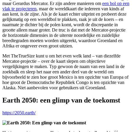
maar Gerardus Mercator. Er zijn andere manieren om
een bol op een
vlak te projecteren
, maar de wereldkaart die iedereen van kinds af
aan kent, is de zijne. Als je de kaart echter uitprint en probeert deze
gelijkmatig op een wereldbol te plakken, raak je uit de koers – en
naarmate je dichter bij de polen komt, wordt de discrepantie in
grootte alleen maar groter. De truc is dat met de Mercator-projectie
de horizontale dimensies in de uiterste noordelijke en zuidelijke
breedtegraden moeten worden uitgerekt, waardoor Groenland en
Afrika er ongeveer even groot uitzien.
Met TheTrueSize kunt u om het even welk land – van diezelfde
Mercator-projectie – over de kaart slepen om objectieve
vergelijkingen te maken. Typ gewoon de naam van een land in de
zoekbalk en sleep het naar een ander deel van de wereld om
bijvoorbeeld te zien hoe groot Mexico is ten opzichte van Europa of
hoe groot de Democratische Republiek Congo is ten opzichte van
Alaska. Niet aanbevolen voor gebruikers uit Groenland.
Earth 2050: een glimp van de toekomst
https://2050.earth/