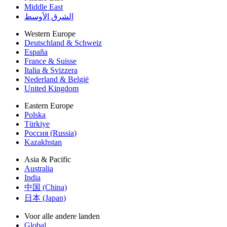
Middle East
الشرق الأوسط
Western Europe
Deutschland & Schweiz
España
France & Suisse
Italia & Svizzera
Nederland & België
United Kingdom
Eastern Europe
Polska
Türkiye
Россия (Russia)
Kazakhstan
Asia & Pacific
Australia
India
中国 (China)
日本 (Japan)
Voor alle andere landen
Global