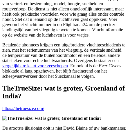
van vertrek en bestemming, model, hoogte, snelheid en
routeverloop. De dienst is niet alleen ongelooflijk interessant, maar
heeft ook praktische voordelen voor wie graag alles onder controle
houdt. Stel dat u iemand op de luchthaven gaat oppikken: Voer
gewoon het vluchtnummer in op Flightradar24 om de precieze
landingstijd van het vliegtuig te weten te komen. Vluchtinformatie
op de website van de luchthaven is voor watjes.
Betalende abonnees krijgen een uitgebreidere vluchtgeschiedenis te
zien, met het serienummer van het vliegtuig, de verticale snelheid,
de temperatuur van de buitenboordmotor en een heleboel andere
statistieken voor echte luchtvaartnerds. Overigens bestaat er een
vergelijkbare kaart voor zeeschepen
. En ook al is de
Ever Given
-
blokkade al lang opgeheven, het blijft fascinerend om het
scheepvaartverkeer door het Suezkanaal te volgen.
TheTrueSize: wat is groter, Groenland of
India?
https://thetruesize.com/
De grootste illusionist ooit is niet David Blaine of uw bankmanager,