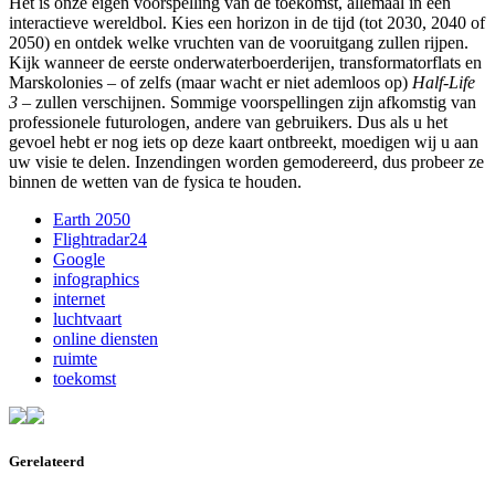
Het is onze eigen voorspelling van de toekomst, allemaal in één
interactieve wereldbol. Kies een horizon in de tijd (tot 2030, 2040 of
2050) en ontdek welke vruchten van de vooruitgang zullen rijpen.
Kijk wanneer de eerste onderwaterboerderijen, transformatorflats en
Marskolonies – of zelfs (maar wacht er niet ademloos op)
Half-Life
3
– zullen verschijnen. Sommige voorspellingen zijn afkomstig van
professionele futurologen, andere van gebruikers. Dus als u het
gevoel hebt er nog iets op deze kaart ontbreekt, moedigen wij u aan
uw visie te delen. Inzendingen worden gemodereerd, dus probeer ze
binnen de wetten van de fysica te houden.
Earth 2050
Flightradar24
Google
infographics
internet
luchtvaart
online diensten
ruimte
toekomst
Gerelateerd