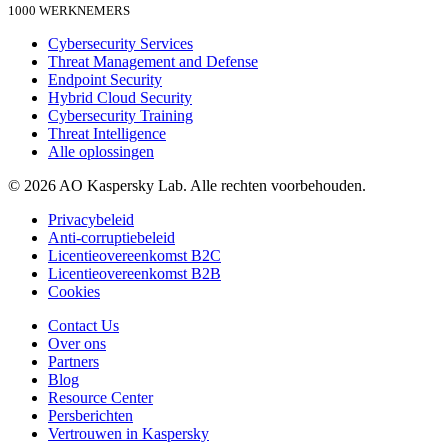
1000 WERKNEMERS
Cybersecurity Services
Threat Management and Defense
Endpoint Security
Hybrid Cloud Security
Cybersecurity Training
Threat Intelligence
Alle oplossingen
© 2026 AO Kaspersky Lab. Alle rechten voorbehouden.
Privacybeleid
Anti-corruptiebeleid
Licentieovereenkomst B2C
Licentieovereenkomst B2B
Cookies
Contact Us
Over ons
Partners
Blog
Resource Center
Persberichten
Vertrouwen in Kaspersky