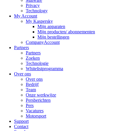
Malware
Privacy
Technology
My Account
My Kaspersky
Mijn apparaten
Mijn producten/ abonnementen
Mijn bestellingen
CompanyAccount
Partners
Partners
Zoeken
Technologie
Whitelistprogramma
Over ons
Over ons
Bedrijf
Team
Onze werkwijze
Persberichten
Pers
Vacatures
Motorsport
Support
Contact