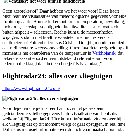
Geen gespreksstof? Daar hebben we het weer voor! Deze kaart
biedt realtime visualisaties van meteorologische gegevens voor elke
locatie op aarde. Aan de linkerkant kunt u temperatuur, bewolking,
luchtdruk, neerslag, vochtigheid, luchtkwaliteit – alles wat zich
buiten afspeelt – selecteren. Rechts kunt u de meeteenheden
wijzigen, zodat u niet hoeft te worstelen met inches versus
centimeters of Fahrenheit versus Celsius. De tijdlijn onderaan biedt
een rudimentaire weersvoorspelling. Onze favoriete bezigheid op dit
moment is het controleren van de temperatuur in
Verkhojansk
, dat
bekende vakantieoord en een uitstekend referentiepunt voor
iedereen die klaagt dat “het een beetje fris is vandaag”.
Flightradar24: alles over vliegtuigen
https://www.flightradar24.com/
Voor degenen die gefrustreerd zijn over het gebrek aan
gedetailleerde satellietgegevens in de visualisatie van LeoLabs:
welkom bij Flightradar24. Hier kunt u informatie vinden over bijna
elk vliegtuig dat op dit moment vliegt of gaat opstijgen, in real time.
Dat is dus inclusief informatie over de luchtvaartmaatschappij, plaats