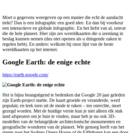
Moet u gegevens weergeven op een manier die echt de aandacht
trekt? Dan is een infographic een goed idee. En dan bij voorkeur
een interactieve en globale infographic. En het liefst van al, omvat
die de hele planeet. Hier zijn zes wereldkaarten die u urenlang in
beslag kunnen nemen (dus niet openen als u dringende zaken te
regelen hebt). En anders: welkom bij onze lijst van de beste
wereldkaarten op het internet.
Google Earth: de enige echte
https://earth.google.com/
Het is bijna beangstigend te bedenken dat Google 20 jaar geleden
zijn Earth-project startte. De kaart groeide en veranderde, werd
populair, en leek toen uit de mode te raken – ten onrechte, moet
gezegd worden. Met de huidige versie kun je niet alleen elk stuk
land afspeuren om je huis te vinden, maar heb je nu ook 3D-
modellen van de belangrijkste architectonische monumenten en
geografische wonderen van de planeet. Wie genoeg heeft van het
staren naar het Sydney Opera House of de Eiffeltoren kan een door