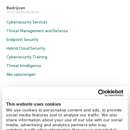
Bedrijven
1000 WERKNEMERS
Cybersecurity Services
Threat Management and Defense
Endpoint Security
Hybrid Cloud Security
Cybersecurity Training
Threat Intelligence
Alle oplossingen
© 2026 AO Kaspersky Lab. Alle rechten voorbehouden.
Privacybeleid
Anti-corruptiebeleid
Licentieovereenkomst B2C
Licentieovereenkomst B2B
Cookies
This website uses cookies
We use cookies to personalise content and ads, to provide
social media features and to analyse our traffic. We also
Contact Us
Over ons
Partners
Blog
Resource Center
Persberichten
share information about your use of our site with our social
Vertrouwen in Kaspersky
media, advertising and analytics partners who may
combine it with other information that you’ve provided to