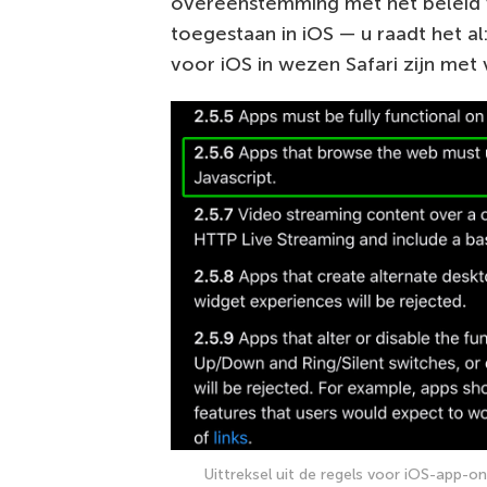
overeenstemming met het beleid 
toegestaan in iOS — u raadt het al
voor iOS in wezen Safari zijn met 
Uittreksel uit de regels voor iOS-app-o