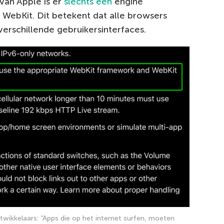
van Apple is er
slechts één
engine
: WebKit. Dit betekent dat alle browsers
verschillende gebruikersinterfaces.
ntwikkelaars: “Apps die op het internet surfen, moeten