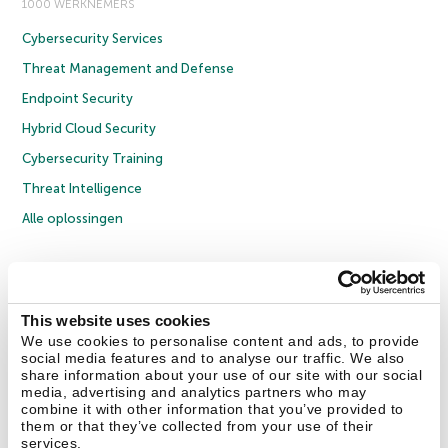
1000 WERKNEMERS
Cybersecurity Services
Threat Management and Defense
Endpoint Security
Hybrid Cloud Security
Cybersecurity Training
Threat Intelligence
Alle oplossingen
© 2026 AO Kaspersky Lab. Alle rechten voorbehouden.
Privacybeleid
Anti-corruptiebeleid
Licentieovereenkomst B2C
Licentieovereenkomst B2B
Cookies
This website uses cookies
We use cookies to personalise content and ads, to provide
social media features and to analyse our traffic. We also
Contact Us
Over ons
Partners
Blog
Resource Center
Persberichten
share information about your use of our site with our social
Vertrouwen in Kaspersky
media, advertising and analytics partners who may
combine it with other information that you’ve provided to
them or that they’ve collected from your use of their
Securelist
Eugene Personal Blog
services.