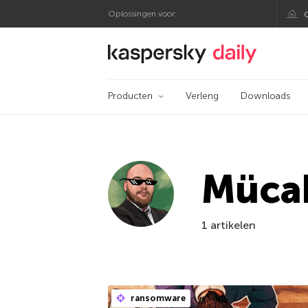
Oplossingen voor:
Kaspersky official bl
Producten
Verleng
Downloads
Müca
1 artikelen
ransomware