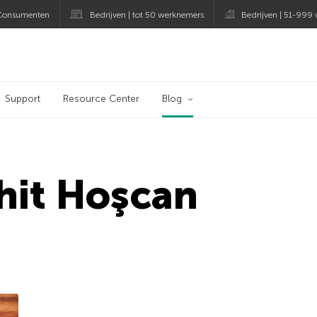
Consumenten
Bedrijven | tot 50 werknemers
Bedrijven | 51-999
og
Support
Resource Center
Blog
hit Hoşcan