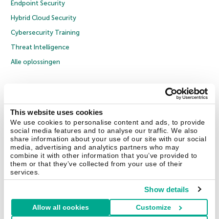
Endpoint Security
Hybrid Cloud Security
Cybersecurity Training
Threat Intelligence
Alle oplossingen
© 2026 AO Kaspersky Lab. Alle rechten voorbehouden.
Privacybeleid
Anti-corruptiebeleid
Licentieovereenkomst B2C
Licentieovereenkomst B2B
Cookies
This website uses cookies
We use cookies to personalise content and ads, to provide
social media features and to analyse our traffic. We also
Contact Us
Over ons
Partners
Blog
Resource Center
Persberichten
share information about your use of our site with our social
Vertrouwen in Kaspersky
media, advertising and analytics partners who may
combine it with other information that you’ve provided to
them or that they’ve collected from your use of their
Securelist
Eugene Personal Blog
services.
Show details
Allow all cookies
Customize
Nederland & België