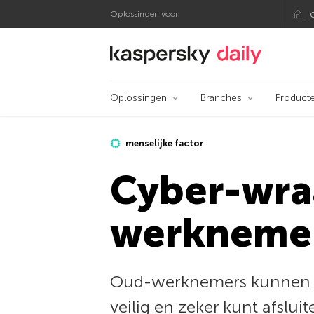
Oplossingen voor:
Kaspersky official bl
Oplossingen
Branches
Product
menselijke factor
Cyber-wra
werkneme
Oud-werknemers kunnen ex
veilig en zeker kunt afsluit