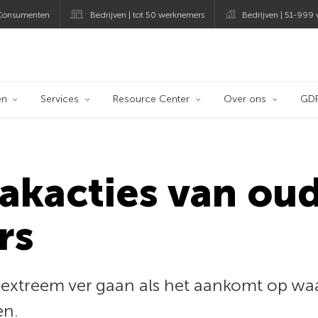
Consumenten
Bedrijven | tot 50 werknemers
Bedrijven | 51-999
og
en
Services
Resource Center
Over ons
GD
akacties van ou
rs
treem ver gaan als het aankomt op waak
en.