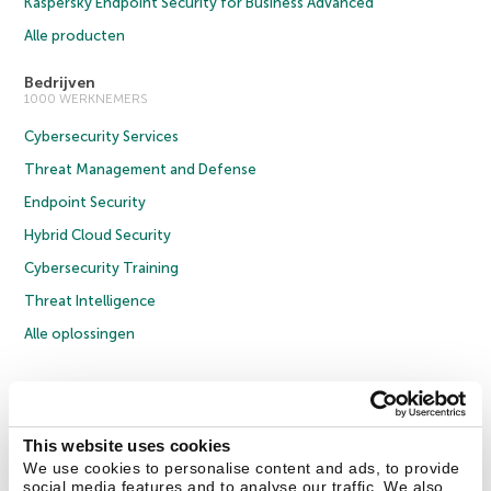
Kaspersky Endpoint Security for Business Advanced
Alle producten
Bedrijven
1000 WERKNEMERS
Cybersecurity Services
Threat Management and Defense
Endpoint Security
Hybrid Cloud Security
Cybersecurity Training
Threat Intelligence
Alle oplossingen
© 2026 AO Kaspersky Lab. Alle rechten voorbehouden.
Privacybeleid
Anti-corruptiebeleid
Licentieovereenkomst B2C
Licentieovereenkomst B2B
Cookies
This website uses cookies
We use cookies to personalise content and ads, to provide
social media features and to analyse our traffic. We also
Contact Us
Over ons
Partners
Blog
Resource Center
Persberichten