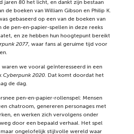
aren 80 het licht, en dankt zijn bestaan
an de boeken van William Gibson en Philip K.
 was gebaseerd op een van de boeken van
ijn de pen-en-papier-spellen in deze reeks
atet, en ze hebben hun hoogtepunt bereikt
rpunk 2077
, waar fans al geruime tijd voor
en.
g waren we vooral geïnteresseerd in een
jk
Cyberpunk 2020.
Dat komt doordat het
aag de dag.
rsnee pen-en-papier-rollenspel: Mensen
 een chatroom, genereren personages met
ken, en werken zich vervolgens onder
weg door een bepaald verhaal. Het spel
maar ongelofelijk stijlvolle wereld waar