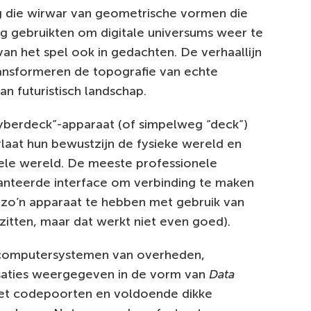
og die wirwar van geometrische vormen die
ag gebruikten om digitale universums weer te
n het spel ook in gedachten. De verhaallijn
 transformeren de topografie van echte
n futuristisch landschap.
cyberdeck”-apparaat (of simpelweg “deck”)
laat hun bewustzijn de fysieke wereld en
ele wereld. De meeste professionele
anteerde interface om verbinding te maken
t zo’n apparaat te hebben met gebruik van
zitten, maar dat werkt niet even goed).
 computersystemen van overheden,
saties weergegeven in de vorm van
Data
met codepoorten en voldoende dikke