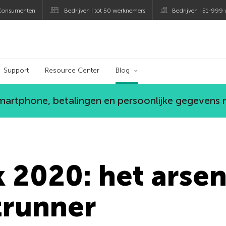
Consumenten
Bedrijven | tot 50 werknemers
Bedrijven | 51-999
og
Support
Resource Center
Blog
smartphone, betalingen en persoonlijke gegevens
2020: het arsen
runner