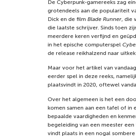
De Cyberpunk-gamereeks zag eind j
grotendeels aan de populariteit v
Dick en de film
Blade Runner
, die
die laatste schrijver. Sinds toen z
meerdere keren verfijnd en geüpd
in het epische computerspel
Cybe
de release reikhalzend naar uitkek
Maar voor het artikel van vandaa
eerder spel in deze reeks, nameli
plaatsvindt in 2020, oftewel vand
Over het algemeen is het een doo
komen samen aan een tafel of in
bepaalde vaardigheden en kenmer
begeleiding van een meester een 
vindt plaats in een nogal sombere 