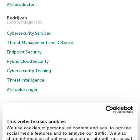
Alle producten
Bedrijven
1000 WERKNEMERS
Cybersecurity Services
Threat Management and Defense
Endpoint Security
Hybrid Cloud Security
Cybersecurity Training
Threat Intelligence
Alle oplossingen
© 2026 AO Kaspersky Lab. Alle rechten voorbehouden.
Privacybeleid
Anti-corruptiebeleid
Licentieovereenkomst B2C
Licentieovereenkomst B2B
Cookies
This website uses cookies
We use cookies to personalise content and ads, to provide
social media features and to analyse our traffic. We also
Contact Us
Over ons
Partners
Blog
Resource Center
Persberichten
share information about your use of our site with our social
Vertrouwen in Kaspersky