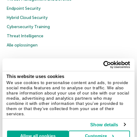
Endpoint Security
Hybrid Cloud Security
Cybersecurity Training
Threat Intelligence
Alle oplossingen
© 2026 AO Kaspersky Lab. Alle rechten voorbehouden.
Privacybeleid
Anti-corruptiebeleid
Licentieovereenkomst B2C
Licentieovereenkomst B2B
Cookies
This website uses cookies
We use cookies to personalise content and ads, to provide
social media features and to analyse our traffic. We also
Contact Us
Over ons
Partners
Blog
Resource Center
Persberichten
share information about your use of our site with our social
Vertrouwen in Kaspersky
media, advertising and analytics partners who may
combine it with other information that you’ve provided to
them or that they’ve collected from your use of their
Securelist
Eugene Personal Blog
services.
Show details
Allow all cookies
Customize